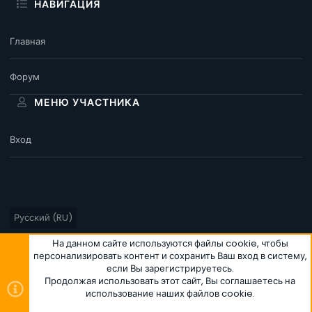
НАВИГАЦИЯ
Главная
Форум
МЕНЮ УЧАСТНИКА
Вход
Русский (RU)
Условия и правила
Политика конфиденциальности
Помощь
На данном сайте используются файлы cookie, чтобы
персонализировать контент и сохранить Ваш вход в систему,
Главная
R
если Вы зарегистрируетесь.
S
S
Продолжая использовать этот сайт, Вы соглашаетесь на
использование наших файлов cookie.
®
Community platform by XenForo
© 2010-2026 XenForo Ltd.
|
Style