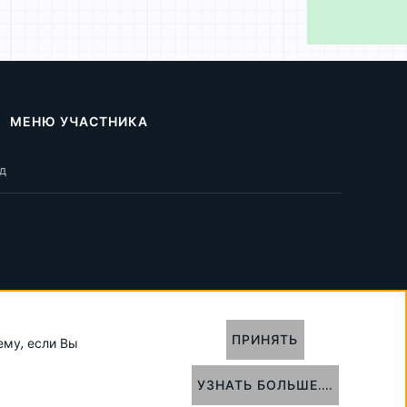
МЕНЮ УЧАСТНИКА
д
олитика конфиденциальности
Помощь
Главная
R
ПРИНЯТЬ
ему, если Вы
S
S
УЗНАТЬ БОЛЬШЕ....
ВЕРХ
НИЗ