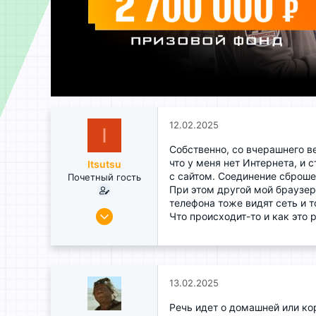
12.02.2025
I
Собственно, со вчерашнего в
что у меня нет Интернета, и 
Itsutsu
с сайтом. Соединение сброше
Почетный гость
При этом другой мой браузер 
телефона тоже видят сеть и т
12.02.2025
Что происходит-то и как это 
2
0
1
Москва
13.02.2025
Речь идет о домашней или кор