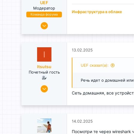
UEF
Модератор
Инфраструктура в облаке
Команда форума
11.05.2018
575
4
68
13.02.2025
28
I
Moscow
UEF сказал(а):
Itsutsu
Почетный гость
Речь идет о домашней или 
12.02.2025
2
Сеть домашняя, все устройств
0
1
Москва
14.02.2025
Посмотри те через wireshark 