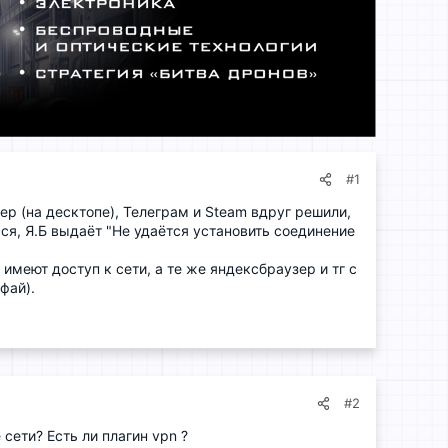
#1
ер (на десктопе), Телеграм и Steam вдруг решили,
ься, Я.Б выдаёт "Не удаётся установить соединение
имеют доступ к сети, а те же яндексбраузер и тг с
фай).
#2
сети? Есть ли плагин vpn ?