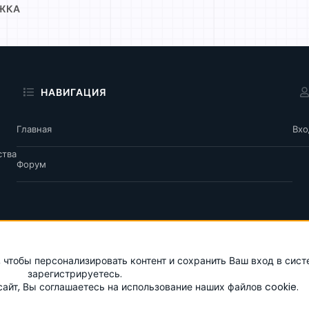
ЖКА
НАВИГАЦИЯ
Главная
Вхо
ства
Форум
Условия и правила
П
 чтобы персонализировать контент и сохранить Ваш вход в сист
зарегистрируетесь.
айт, Вы соглашаетесь на использование наших файлов cookie.
®
.
|
Style and add-ons by ThemeHouse
Перевод от Jumuro