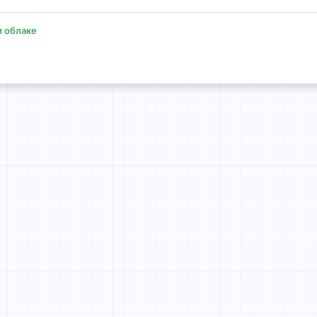
 облаке
онная почта
сылка