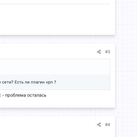
#3
сети? Есть ли плагин vpn ?
с - проблема осталась
#4