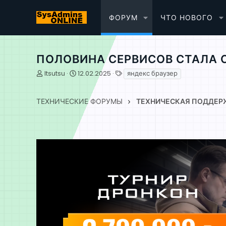
ФОРУМ
ЧТО НОВОГО
ПОЛОВИНА СЕРВИСОВ СТАЛА С
А
Д
Т
Itsutsu
12.02.2025
яндекс браузер
в
а
е
т
т
г
о
а
и
ТЕХНИЧЕСКИЕ ФОРУМЫ
ТЕХНИЧЕСКАЯ ПОДДЕР
р
н
т
а
е
ч
м
а
ы
л
а