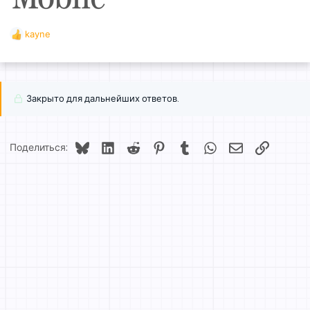
kayne
Р
е
а
к
ц
Закрыто для дальнейших ответов.
и
и
:
Bluesky
LinkedIn
Reddit
Pinterest
Tumblr
WhatsApp
Электронная 
Ссылка
Поделиться: