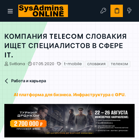
КОМПАНИЯ TELECOM СЛОВАКИЯ
ИЩЕТ СПЕЦИАЛИСТОВ В СФЕРЕ
IT.
А
Д
Т
Svitlana
07.05.2020
t-mobile
словакия
телеком
в
а
е
т
т
г
о
а
и
Работа и карьера
р
н
т
а
AI платформа для бизнеса. Инфраструктура с GPU.
е
ч
м
а
ы
л
а