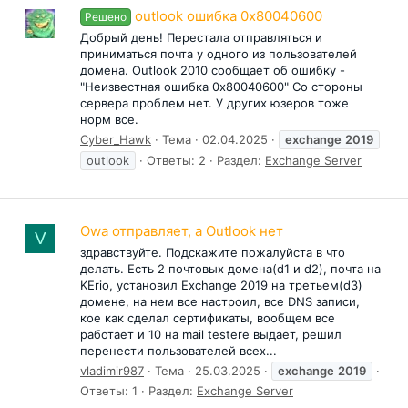
outlook ошибка 0x80040600
Решено
Добрый день! Перестала отправляться и
приниматься почта у одного из пользователей
домена. Outlook 2010 сообщает об ошибку -
"Неизвестная ошибка 0x80040600" Со стороны
сервера проблем нет. У других юзеров тоже
норм все.
Cyber_Hawk
Тема
02.04.2025
exchange
2019
outlook
Ответы: 2
Раздел:
Exchange Server
Owa отправляет, а Outlook нет
V
здравствуйте. Подскажите пожалуйста в что
делать. Есть 2 почтовых домена(d1 и d2), почта на
KErio, установил Exchange 2019 на третьем(d3)
домене, на нем все настроил, все DNS записи,
кое как сделал сертификаты, вообщем все
работает и 10 на mail testere выдает, решил
перенести пользователей всех...
vladimir987
Тема
25.03.2025
exchange
2019
Ответы: 1
Раздел:
Exchange Server