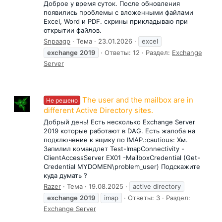
Доброе у время суток. После обновления
появились проблемы с вложенными файлами
Excel, Word и PDF. скрины прикладываю при
открытии файлов.
Snpaagp
Тема
23.01.2026
excel
exchange
2019
Ответы: 12
Раздел:
Exchange
Server
The user and the mailbox are in
Не решено
different Active Directory sites.
Добрый день! Есть несколько Exchange Server
2019 которые работают в DAG. Есть жалоба на
подключение к ящику по IMAP.:cautious: Хм.
Запилил командлет Test-ImapConnectivity -
ClientAccessServer EX01 -MailboxCredential (Get-
Credential MYDOMEN\problem_user) Подскажите
куда думать ?
Razer
Тема
19.08.2025
active directory
exchange
2019
imap
Ответы: 3
Раздел:
Exchange Server