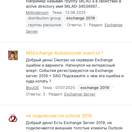
Например называю группу SKLAD а в свойствах в
active directory имя SKLAD-34534567...
MrAnderson
Тема
13.08.2025
distribution group
exchange
2019
группы рассылки
Ответы: 1
Раздел:
Exchange
Server
MSExchange Autodiscover event id 1
Добрый день! Смотрю на серверах Exchange
ошибки и варнинги. Наткнулся на интересный
алерт: События регистрируются на Exchange
server 2019 + DAG Подскажите о чем эта ошибка и
куда копать ?
BigJOE
Тема
07.07.2025
exchange
2019
Ответы: 3
Раздел:
Exchange Server
не подключается outlook 2019
Добрый день! Есть Exchange Server 2019, не
подключаются внешние толстые клиенты Outlook