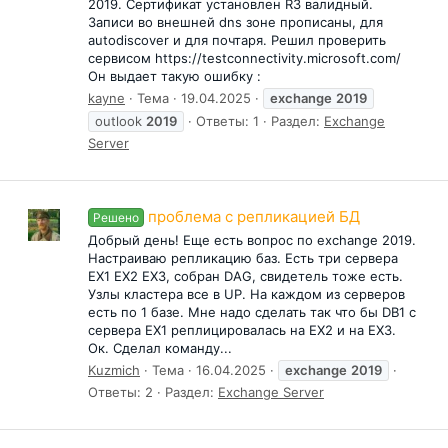
2019. Сертификат установлен R3 валидный.
Записи во внешней dns зоне прописаны, для
autodiscover и для почтаря. Решил проверить
сервисом https://testconnectivity.microsoft.com/
Он выдает такую ошибку :
kayne
Тема
19.04.2025
exchange
2019
outlook
2019
Ответы: 1
Раздел:
Exchange
Server
проблема с репликацией БД
Решено
Добрый день! Еще есть вопрос по exchange 2019.
Настраиваю репликацию баз. Есть три сервера
EX1 EX2 EX3, собран DAG, свидетель тоже есть.
Узлы кластера все в UP. На каждом из серверов
есть по 1 базе. Мне надо сделать так что бы DB1 с
сервера EX1 реплицировалась на EX2 и на EX3.
Ок. Сделал команду...
Kuzmich
Тема
16.04.2025
exchange
2019
Ответы: 2
Раздел:
Exchange Server