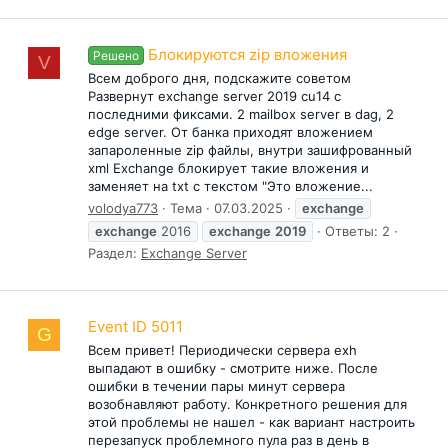
Блокируются zip вложения
Решено
V
Всем доброго дня, подскажите советом
Развернут exchange server 2019 cu14 c
последними фиксами. 2 mailbox server в dag, 2
edge server. От банка приходят вложением
запароленные zip файлы, внутри зашифрованный
xml Exchange блокирует такие вложения и
заменяет на txt с текстом "Это вложение...
volodya773
Тема
07.03.2025
exchange
exchange
2016
exchange
2019
Ответы: 2
Раздел:
Exchange Server
Event ID 5011
G
Всем привет! Периодически сервера exh
выпадают в ошибку - смотрите ниже. После
ошибки в течении пары минут сервера
возобнавляют работу. Конкретного решения для
этой проблемы не нашел - как вариант настроить
перезапуск проблемного пула раз в день в