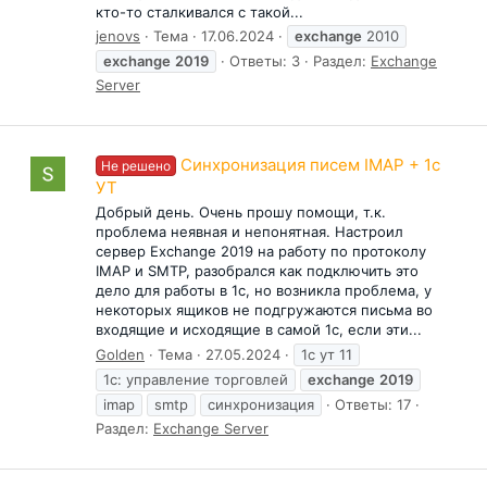
кто-то сталкивался с такой...
jenovs
Тема
17.06.2024
exchange
2010
exchange
2019
Ответы: 3
Раздел:
Exchange
Server
Синхронизация писем IMAP + 1c
Не решено
УТ
Добрый день. Очень прошу помощи, т.к.
проблема неявная и непонятная. Настроил
сервер Exchange 2019 на работу по протоколу
IMAP и SMTP, разобрался как подключить это
дело для работы в 1с, но возникла проблема, у
некоторых ящиков не подгружаются письма во
входящие и исходящие в самой 1с, если эти...
Golden
Тема
27.05.2024
1с ут 11
1с: управление торговлей
exchange
2019
imap
smtp
синхронизация
Ответы: 17
Раздел:
Exchange Server