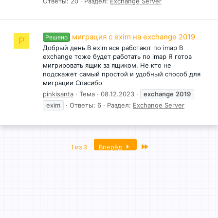
Ответы: 20
Раздел:
Exchange Server
миграция c exim на exchange 2019
Решено
P
Добрый день В exim все работают по imap В
exchange тоже будет работать по imap Я готов
мигрировать ящик за ящиком. Не кто не
подскажет самый простой и удобный способ для
миграции Спасибо
pinkisanta
Тема
08.12.2023
exchange
2019
exim
Ответы: 6
Раздел:
Exchange Server
Последняя
1 из 3
Вперёд