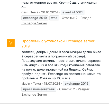
незагруженное время. Кто-нибудь сталкивался
с...
gasi
Тема
20.10.2024
event id 5011
exchange
2019
was
Ответы: 2
Раздел:
Exchange Server
Проблемы с установкой Exchange server
V
2019
Коллеги, добрый день! В организации давно было
2 сервера(чанга и пограничный сервер).
Предыдущие админы просто выключили сервера
и выкинули их и все эти годы компания работала
на почте, делегированной на Яндекс. Сейчас
пробую поднять Exchange но постоянно какие-то
проблемы. Хотя чищу DC и все...
vlapin
Тема
18.07.2024
exchange
2019
права пользователя
Ответы: 2
Раздел:
Exchange Server