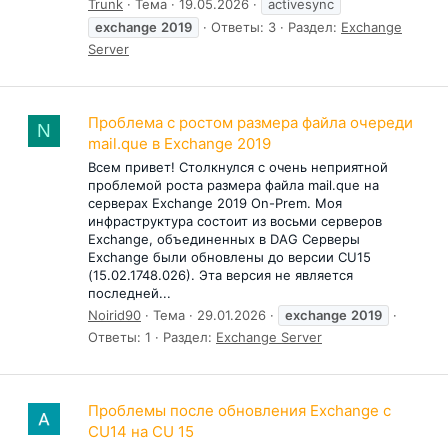
Trunk
Тема
19.05.2026
activesync
exchange
2019
Ответы: 3
Раздел:
Exchange
Server
Проблема с ростом размера файла очереди
N
mail.que в Exchange 2019
Всем привет! Cтолкнулся с очень неприятной
проблемой роста размера файла mail.que на
серверах Exchange 2019 On-Prem. Моя
инфраструктура состоит из восьми серверов
Exchange, объединенных в DAG Серверы
Exchange были обновлены до версии CU15
(15.02.1748.026). Эта версия не является
последней...
Noirid90
Тема
29.01.2026
exchange
2019
Ответы: 1
Раздел:
Exchange Server
Проблемы после обновления Exchange с
CU14 на CU 15