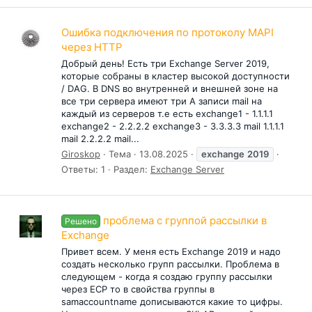
Ошибка подключения по протоколу MAPI
через HTTP
Добрый день! Есть три Exchange Server 2019,
которые собраны в кластер высокой доступности
/ DAG. В DNS во внутренней и внешней зоне на
все три сервера имеют три A записи mail на
каждый из серверов т.е есть exchange1 - 1.1.1.1
exchange2 - 2.2.2.2 exchange3 - 3.3.3.3 mail 1.1.1.1
mail 2.2.2.2 mail...
Giroskop
Тема
13.08.2025
exchange
2019
Ответы: 1
Раздел:
Exchange Server
проблема с группой рассылки в
Решено
Exchange
Привет всем. У меня есть Exchange 2019 и надо
создать несколько групп рассылки. Проблема в
следующем - когда я создаю группу рассылки
через ECP то в свойства группы в
samaccountname дописываются какие то цифры.