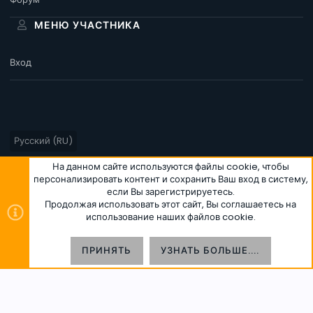
МЕНЮ УЧАСТНИКА
Вход
Русский (RU)
Условия и правила
Политика конфиденциальности
Помощь
На данном сайте используются файлы cookie, чтобы
персонализировать контент и сохранить Ваш вход в систему,
Главная
R
если Вы зарегистрируетесь.
S
S
Продолжая использовать этот сайт, Вы соглашаетесь на
использование наших файлов cookie.
®
Community platform by XenForo
© 2010-2026 XenForo Ltd.
|
Style
®
and add-ons by ThemeHouse
Перевод от Jumuro
ВЕРХ
НИЗ
ПРИНЯТЬ
УЗНАТЬ БОЛЬШЕ....