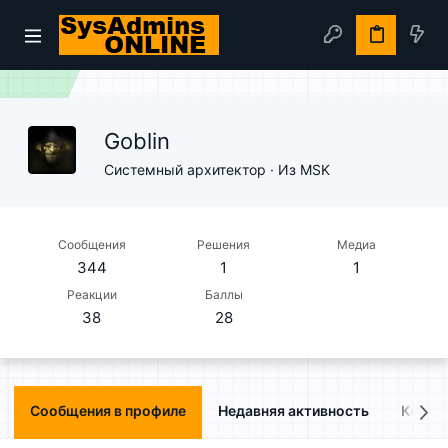
Goblin
Системный архитектор
·
Из
MSK
Сообщения
Решения
Медиа
344
1
1
Реакции
Баллы
38
28
Сообщения в профиле
Недавняя активность
Конте