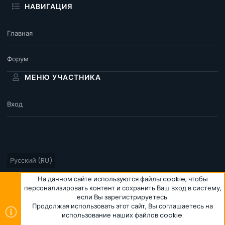
НАВИГАЦИЯ
Главная
Форум
МЕНЮ УЧАСТНИКА
Вход
Русский (RU)
Условия и правила
Политика конфиденциальности
Помощь
На данном сайте используются файлы cookie, чтобы
персонализировать контент и сохранить Ваш вход в систему,
Главная
R
если Вы зарегистрируетесь.
S
S
Продолжая использовать этот сайт, Вы соглашаетесь на
использование наших файлов cookie.
®
Community platform by XenForo
© 2010-2026 XenForo Ltd.
|
Style