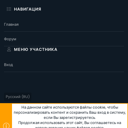
НАВИГАЦИЯ
Главная
Форум
МЕНЮ УЧАСТНИКА
Вход
Русский (RU)
Условия и правила
Политика конфиденциальности
Помощь
На данном сайте используются файлы cookie, чтобы
персонализировать контент и сохранить Ваш вход в систему,
Главная
R
если Вы зарегистрируетесь.
S
S
Продолжая использовать этот сайт, Вы соглашаетесь на
использование наших файлов cookie.