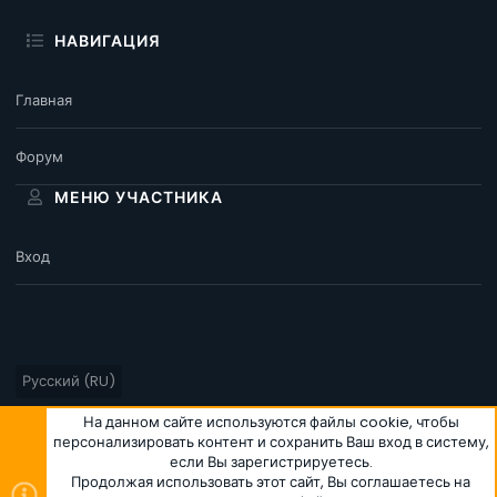
НАВИГАЦИЯ
Главная
Форум
МЕНЮ УЧАСТНИКА
Вход
Русский (RU)
Условия и правила
Политика конфиденциальности
Помощь
На данном сайте используются файлы cookie, чтобы
персонализировать контент и сохранить Ваш вход в систему,
Главная
R
если Вы зарегистрируетесь.
S
S
Продолжая использовать этот сайт, Вы соглашаетесь на