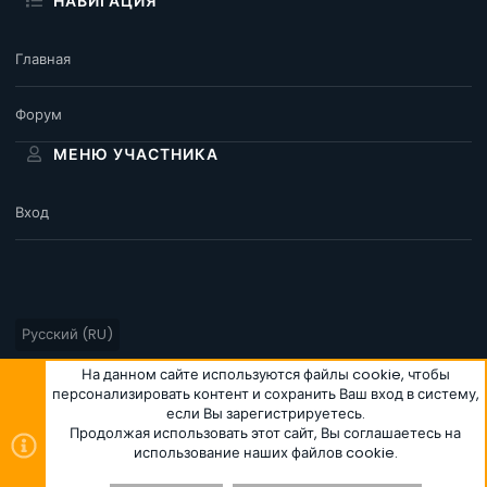
НАВИГАЦИЯ
Главная
Форум
МЕНЮ УЧАСТНИКА
Вход
Русский (RU)
Условия и правила
Политика конфиденциальности
Помощь
На данном сайте используются файлы cookie, чтобы
персонализировать контент и сохранить Ваш вход в систему,
Главная
R
если Вы зарегистрируетесь.
S
S
Продолжая использовать этот сайт, Вы соглашаетесь на
использование наших файлов cookie.
®
Community platform by XenForo
© 2010-2026 XenForo Ltd.
|
Style