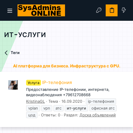
ИТ-УСЛУГИ
Теги
AI платформа для бизнеса. Инфраструктура с GPU.
IP-телефония
Услуга
Предоставление IP-телефонии, интернета,
видеонаблюдения +79612708668
KristinaGL
Тема
16.09.2020
ip-телефония
vplan
vpn
атс
ит-услуги
офисная атс
цод
Ответы: 0
Раздел:
Доска объявлений