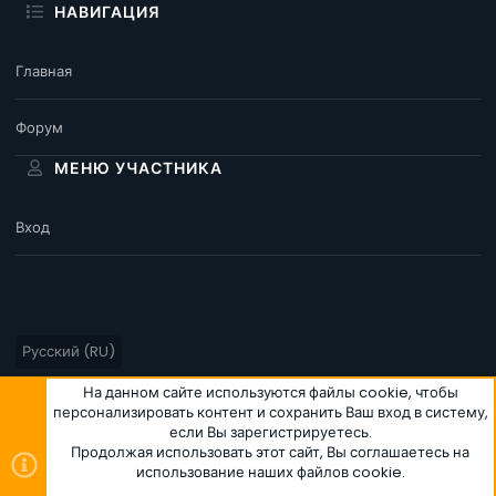
НАВИГАЦИЯ
Главная
Форум
МЕНЮ УЧАСТНИКА
Вход
Русский (RU)
Условия и правила
Политика конфиденциальности
Помощь
На данном сайте используются файлы cookie, чтобы
персонализировать контент и сохранить Ваш вход в систему,
Главная
R
если Вы зарегистрируетесь.
S
S
Продолжая использовать этот сайт, Вы соглашаетесь на
использование наших файлов cookie.
®
Community platform by XenForo
© 2010-2026 XenForo Ltd.
|
Style