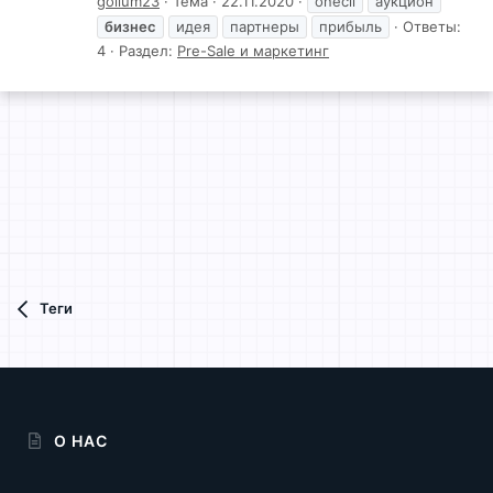
gollum23
Тема
22.11.2020
onecli
аукцион
бизнес
идея
партнеры
прибыль
Ответы:
4
Раздел:
Pre-Sale и маркетинг
Теги
О НАС